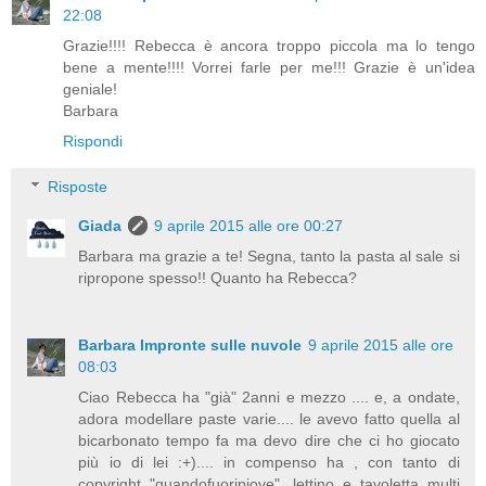
22:08
Grazie!!!! Rebecca è ancora troppo piccola ma lo tengo
bene a mente!!!! Vorrei farle per me!!! Grazie è un'idea
geniale!
Barbara
Rispondi
Risposte
Giada
9 aprile 2015 alle ore 00:27
Barbara ma grazie a te! Segna, tanto la pasta al sale si
ripropone spesso!! Quanto ha Rebecca?
Barbara Impronte sulle nuvole
9 aprile 2015 alle ore
08:03
Ciao Rebecca ha "già" 2anni e mezzo .... e, a ondate,
adora modellare paste varie.... le avevo fatto quella al
bicarbonato tempo fa ma devo dire che ci ho giocato
più io di lei :+).... in compenso ha , con tanto di
copyright "quandofuoripiove", lettino e tavoletta multi