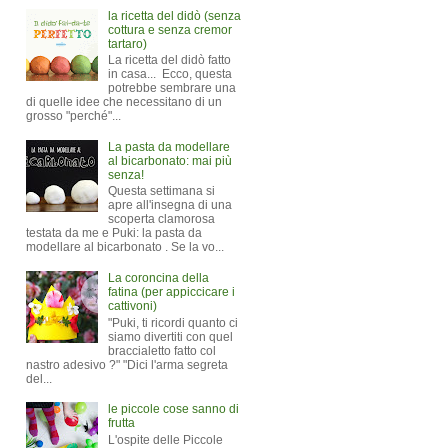
la ricetta del didò (senza
cottura e senza cremor
tartaro)
La ricetta del didò fatto
in casa... Ecco, questa
potrebbe sembrare una
di quelle idee che necessitano di un
grosso "perché"...
La pasta da modellare
al bicarbonato: mai più
senza!
Questa settimana si
apre all'insegna di una
scoperta clamorosa
testata da me e Puki: la pasta da
modellare al bicarbonato . Se la vo...
La coroncina della
fatina (per appiccicare i
cattivoni)
"Puki, ti ricordi quanto ci
siamo divertiti con quel
braccialetto fatto col
nastro adesivo ?" "Dici l'arma segreta
del...
le piccole cose sanno di
frutta
L'ospite delle Piccole