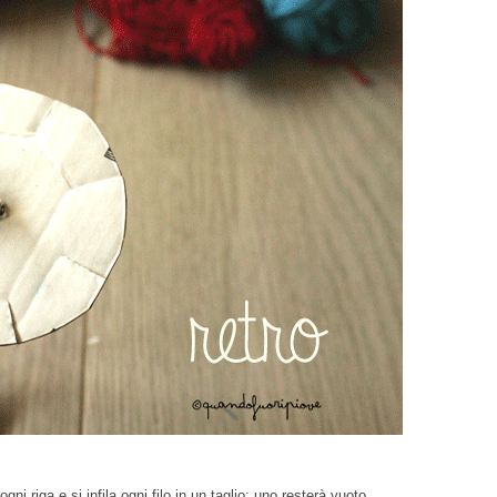
ogni riga e si infila ogni filo in un taglio: uno resterà vuoto.