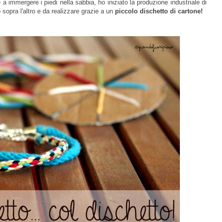
 a immergere i piedi nella sabbia, ho iniziato la produzione industriale di
sopra l'altro e da realizzare
grazie a un
piccolo dischetto di cartone!