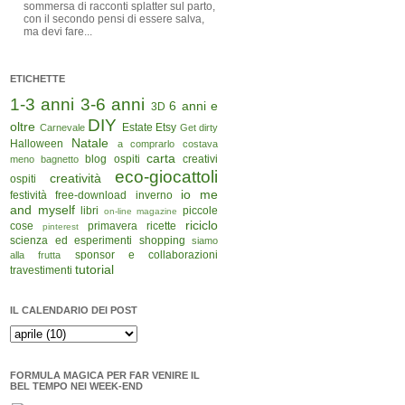
sommersa di racconti splatter sul parto,
con il secondo pensi di essere salva,
ma devi fare...
ETICHETTE
1-3 anni
3-6 anni
6 anni e
3D
DIY
oltre
Estate
Etsy
Carnevale
Get dirty
Natale
Halloween
a comprarlo costava
carta
blog ospiti
creativi
meno
bagnetto
eco-giocattoli
creatività
ospiti
io me
festività
free-download
inverno
and myself
libri
piccole
on-line magazine
riciclo
cose
primavera
ricette
pinterest
scienza ed esperimenti
shopping
siamo
sponsor e collaborazioni
alla frutta
tutorial
travestimenti
IL CALENDARIO DEI POST
FORMULA MAGICA PER FAR VENIRE IL
BEL TEMPO NEI WEEK-END