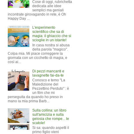
Cose di oggi, rubrichetta
dedicata alle idee
semplici ma geniali
incontrate girovagando in rete, è Oh
Happy Day ...
L'esperimento
scientifico che sa di
magia: il ghiaccio che si
scioglie in un istante!
In casa nostra si abusa
della parola "magico".
Colpa mia. Mi piace correggere la
giornata con un cicchetto di magia, e
così ai...
Di pezzi mancanti e
lavagnette fai-da-te
Conosco e temo "La
Maledizione del
Pezzettino Perduto" : è
un film che mi
perseguita da quando ho preso in
mano la mia prima Barb...
Sulla collina: un libro
sull'amicizia e sulla
gelosia che rompe... le
scatole!
Si sa: quando aspetti il
primo figlio vieni