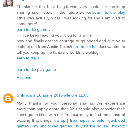
Thanks for the best blog.it was very useful for me.keep
sharing such ideas in the future as well.
earn to die play
1
this was actually what i was looking for,and i am glad to
came here!
earn to die game vip
Hi! I’ve been reading your blog for a while
now and finally got the courage to go ahead and give youu
a shout out from Austin Texas!
earn to die hot
Just wanted to
tell you keep up the fantastic work!my weblog:
earn to die 1
earn to die play game
Rispondi
Unknown
16 aprile 2016 alle ore 11:03
Many thanks for your personal sharing. We experience
more than happy about that. You should also consider their
finest game titles with our free currently to find the sense of
exciting that brings.
qw op
|
free happy wheels
|
gunblood
games
|
my unblocked games
|
buy barbie house
|
bloxorz