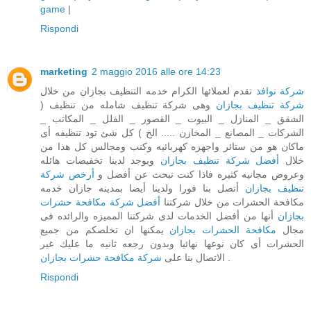
game
|
Rispondi
marketing
2 maggio 2016 alle ore 14:23
شركة نوافذ
تقدم لعملائها الكرام خدمه التنظيف بجازان من خلال
شركة تنظيف بجازان
وهى شركة تنظيف شامله من تنظيف (
الشقق _ المنازل _ البيوت _ القصور _ الفلل _ المكاتب _
الشركات _ المصانع _ المخازن ..... الخ ) كل شئ تود تنظيفه أى
ماكان هو من ستائر واجهزه كهربائيه وكنب ومجالس كل هذا من
خلال
أفضل شركة تنظيف بجازان
ويوجد لدينا تخفيضات هائله
وعروض مجانيه كثيره فاذا كنت تبحث عن أفضل و
أرخص شركة
تنظيف بجازان
أتصل بنا فورا ولدينا أيضا بمدينه جازان خدمه
مكافحة الحشرات من خلال شركتنا
أفضل شركة مكافحة حشرات
بجازان
أنها من أفضل الخدمات لدى شركتنا المميزه والرائده فى
مجال
مكافحة الحشرات بجازان
يمكنها ان تخلصكم من جميع
الحشرات أى كان نوعها نهائيا وبدون رجعه ثانيه ما عليك غير
شركة مكافحة حشرات بجازان
الاتصال بنا على
.
Rispondi