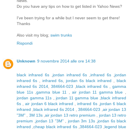
News.
Do you have any tips on how to get listed in Yahoo News?
I've been trying for a while but I never seem to get there!
Thanks
Also visit my blog;
swim trunks
Rispondi
Unknown
9 novembre 2014 alle ore 14:38
black infrared 6s
,
jordan infrared 6s
,
infrared 6s
,
jordan
infrared 6s
,
infrared 6s
,
jordan 6s black infrared
,
black
infrared 6s 2014
,
384664-023
,
black infrared 6s
,
gamma
blue 11s
,
gamma blue 11
,
air jordan 11 gamma blue
,
jordan gamma 11s
,
jordan 11 gamma blue
,
black infrared
6s
,
air jordan 6 black infrared
,
infrared 6s
,
jordan 6 black
infrared
,
black infrared 6s 2014
,
384664-023
,
air jordan 13
"3M"
,
3M 13s
,
air jordan 13 retro premium
,
jordan 13 retro
premium
,
jordan 13 "3M"
,
jordan 3m 13s
,
jordan 6s black
infrared
,
cheap black infrared 6s
,
384664-023
,
legend blue