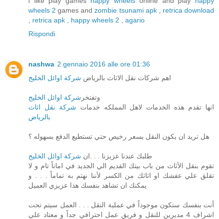
i like play games
happy wheels
online and play
happy
wheels 2
games and
zombie tsunami apk
,
retrica download
,
retrica apk
,
happy wheels 2
,
agario
Rispondi
nashwa
2 gennaio 2016 alle ore 01:36
اهم شركات نقل الاثاث بالرياض
شركة اوائل الخليج
وتفتخر
شركة اوائل الخليج
انها تقدم هذه الخدمات لاهل المملكه خدمات
شركة نقل اثاث
بالرياض
هل تريد ان يكون النقل بسعر رخيص حتي تستطيع الدفع بسهوله ؟
طلبك عندنا عزيزنا . . .ان
شركة اوائل الخليج
تقوم بنقل الأثاث من باب بيتك القديم الي الجديد في اماناً تام و لا
تقلق علي عفشك او اثاثك من الكسر لأننا نهتم به تماماً . . . و
يمكنك ان تشاهد بنفسك هذا عزيزي العميل
أنت بنفسك ستكون موجوداً في عملية النقل . . . العمل سيتم تحت
اشراف 4 مديرين للنقل و فريق عمل احترافي جداً و معتاد علي