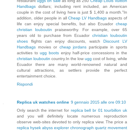
restaurant
uggs on sale
as long as 250
Cheap Louis Vuitton
Handbags
dollars; including rent included, an American
couple in the cost of living here is just $ 1,400 a month."In
addition, older people in all
Cheap LV Handbags
aspects of
life can enjoy special benefits, but also Ecuador
cheap
christian louboutin
praiseworthy. For example, over 65
years old to purchase from Ecuador
christian louboutin
shoes
flights can enjoy discounts, watch
Discount LV
Handbags
movies or
cheap jordans
participate in sports
activities to
ugg boots
enjoy half-price concessions in the
christian louboutin
country.In the low
ugg
cost of living, while
Ecuador there are many world-renowned natural and
cultural attractions, as settlers provide the perfect
entertainment choice.
Rispondi
Replica uk watches online
9 gennaio 2015 alle ore 09:10
Only search the internet for
replica bell br 01 tourbillon uk
and you will definitely locate numerous reproduction
observe web-sites devoted to only replica view. The price a
replica hysek abyss explorer chronograph quartz movement