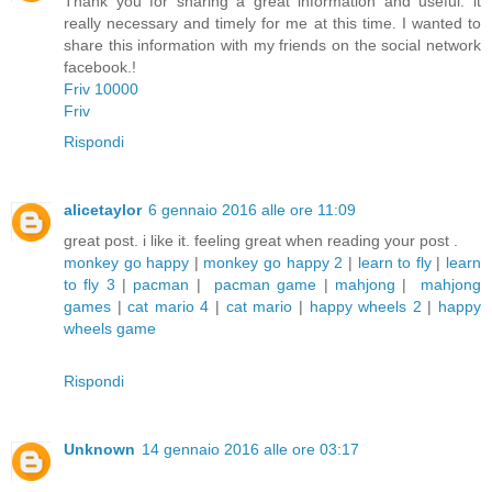
Thank you for sharing a great information and useful. it
really necessary and timely for me at this time. I wanted to
share this information with my friends on the social network
facebook.!
Friv 10000
Friv
Rispondi
alicetaylor
6 gennaio 2016 alle ore 11:09
great post. i like it. feeling great when reading your post .
monkey go happy
|
monkey go happy 2
|
learn to fly
|
learn
to fly 3
|
pacman
|
pacman game
|
mahjong
|
mahjong
games
|
cat mario 4
|
cat mario
|
happy wheels 2
|
happy
wheels game
Rispondi
Unknown
14 gennaio 2016 alle ore 03:17