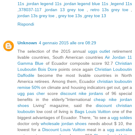
11s
,
jordan legend 11s
,
jordan legend blue 11s
,
legend 11s
,
378037-117
,
jordan 13 grey toe
,
retro 13s grey toe
,
jordan 13s grey toe
,
grey toe 13s
,
grey toe 13
Rispondi
Unknown
4 gennaio 2015 alle ore 08:29
The selection of the 2015 annual
uggs outlet
retirement
livable countries, South American countries
Air Jordan 11
Gamma Blue
of Ecuador composite score 92.7
Christian
Louboutin Bois Dore
points once again
Christian Louboutin
Daffodile
become the most livable countries in North
America retirees. Among them, Ecuador
christian louboutin
remise 50%
on climate and housing indicators get out, get a
ugg pas cher
score
discount nike jordans
of 96 special
benefits in the elderly."International
cheap nike jordan
shoes
Living" magazine, said the
discount christian
louboutin
low cost of living is
Bags Louis Vuitton
one of the
biggest advantages of Ecuador. There, "to see a
ugg soldes
doctor only
wholesale jordan shoes
needs about $ 10, the
lowest for a
Discount Louis Vuitton
meal in a
ugg australia