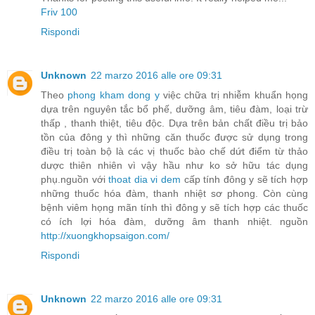
Friv 100
Rispondi
Unknown
22 marzo 2016 alle ore 09:31
Theo
phong kham dong y
việc chữa trị nhiễm khuẩn họng
dựa trên nguyên tắc bổ phế, dưỡng âm, tiêu đàm, loại trừ
thấp , thanh thiệt, tiêu độc. Dựa trên bản chất điều trị bảo
tồn của đông y thì những căn thuốc được sử dụng trong
điều trị toàn bộ là các vị thuốc bào chế dứt điểm từ thảo
dược thiên nhiên vì vậy hầu như ko sở hữu tác dụng
phụ.nguồn với
thoat dia vi dem
cấp tính đông y sẽ tích hợp
những thuốc hóa đàm, thanh nhiệt sơ phong. Còn cùng
bệnh viêm họng mãn tính thì đông y sẽ tích hợp các thuốc
có ích lợi hóa đàm, dưỡng âm thanh nhiệt. nguồn
http://xuongkhopsaigon.com/
Rispondi
Unknown
22 marzo 2016 alle ore 09:31