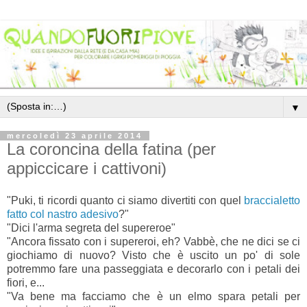
▼
mercoledì 23 aprile 2014
La coroncina della fatina (per
appiccicare i cattivoni)
"Puki, ti ricordi quanto ci siamo divertiti con quel
braccialetto
fatto col nastro adesivo
?"
"Dici l'arma segreta del supereroe"
"Ancora fissato con i supereroi, eh? Vabbè, che ne dici se ci
giochiamo di nuovo? Visto che è uscito un po' di sole
potremmo fare una passeggiata e decorarlo con i petali dei
fiori, e...
"Va bene ma facciamo che è un elmo spara petali per