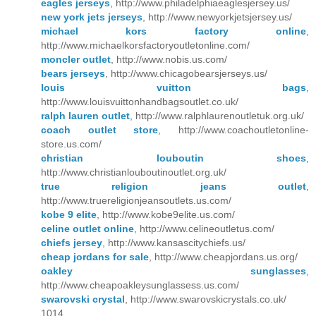
eagles jerseys
, http://www.philadelphiaeaglesjersey.us/
new york jets jerseys
, http://www.newyorkjetsjersey.us/
michael kors factory online
,
http://www.michaelkorsfactoryoutletonline.com/
moncler outlet
, http://www.nobis.us.com/
bears jerseys
, http://www.chicagobearsjerseys.us/
louis vuitton bags
,
http://www.louisvuittonhandbagsoutlet.co.uk/
ralph lauren outlet
, http://www.ralphlaurenoutletuk.org.uk/
coach outlet store
, http://www.coachoutletonline-
store.us.com/
christian louboutin shoes
,
http://www.christianlouboutinoutlet.org.uk/
true religion jeans outlet
,
http://www.truereligionjeansoutlets.us.com/
kobe 9 elite
, http://www.kobe9elite.us.com/
celine outlet online
, http://www.celineoutletus.com/
chiefs jersey
, http://www.kansascitychiefs.us/
cheap jordans for sale
, http://www.cheapjordans.us.org/
oakley sunglasses
,
http://www.cheapoakleysunglassess.us.com/
swarovski crystal
, http://www.swarovskicrystals.co.uk/
1014