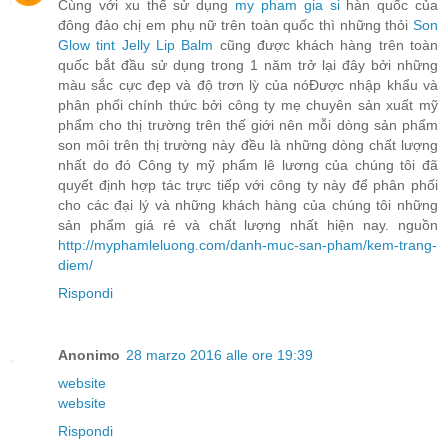
Cùng với xu thế sử dụng
my pham gia si
hàn quốc của
đông đảo chị em phụ nữ trên toàn quốc thì những thỏi
Son
Glow tint Jelly Lip Balm
cũng được khách hàng trên toàn
quốc bắt đầu sử dụng trong 1 năm trở lại đây bởi những
màu sắc cực đẹp và độ trơn lỳ của nóĐược nhập khẩu và
phân phối chính thức bởi công ty mẹ chuyên sản xuất mỹ
phẩm cho thị trường trên thế giới nên mỗi dòng sản phẩm
son môi trên thị trường này đều là những dòng chất lượng
nhất do đó Công ty mỹ phẩm lê lương của chúng tôi đã
quyết định hợp tác trực tiếp với công ty này để phân phối
cho các đại lý và những khách hàng của chúng tôi những
sản phẩm giá rẻ và chất lượng nhất hiện nay. nguồn
http://myphamleluong.com/danh-muc-san-pham/kem-trang-
diem/
Rispondi
Anonimo
28 marzo 2016 alle ore 19:39
website
website
Rispondi