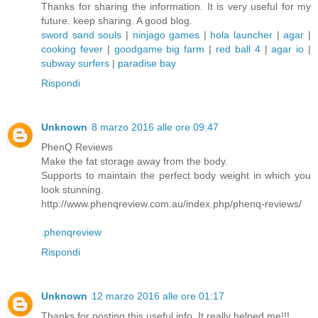
Thanks for sharing the information. It is very useful for my
future. keep sharing. A good blog.
sword sand souls
|
ninjago games
|
hola launcher
|
agar
|
cooking fever
|
goodgame big farm
|
red ball 4
|
agar io
|
subway surfers
|
paradise bay
Rispondi
Unknown
8 marzo 2016 alle ore 09:47
PhenQ Reviews
Make the fat storage away from the body.
Supports to maintain the perfect body weight in which you
look stunning.
http://www.phenqreview.com.au/index.php/phenq-reviews/
.phenqreview
Rispondi
Unknown
12 marzo 2016 alle ore 01:17
Thanks for posting this useful info. It really helped me!!!