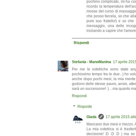
pochino complicato, mi ha co
ricordo la temperatura dell'a
mosse del corso di massaggio
che posso farcela, so che all
pure suo fratello!) e so che 
messaggio, una delle incogn
iniziando a capire che l'amore 
Rispondi
Stefania - ManoManina
17 aprile 2015
Per me le ostetriche sono state an
pochissimo tempo tra le due...) ho vol
anche dopo pochi mesi, la mia mente a
godono delle stesse paure, ansie, atten
sarà un successone! :) ...ma quanto 
Rispondi
Risposte
Giada
17 aprile 2015 all
Mancano due mesi e mezzo. An
La mia ostetrica si è trasfe
decisione! :D :D :D ) ma so