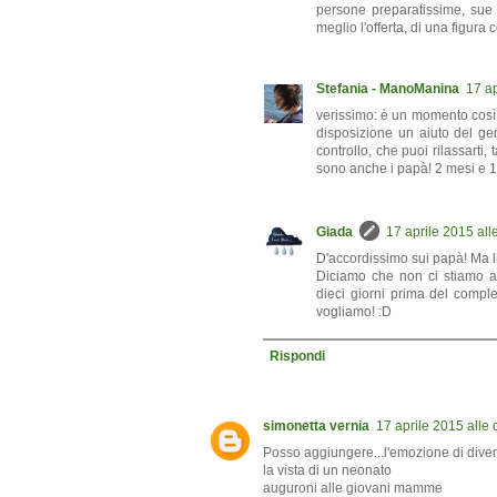
persone preparatissime, sue 
meglio l'offerta, di una figura 
Stefania - ManoManina
17 ap
verissimo: è un momento così
disposizione un aiuto del gen
controllo, che puoi rilassarti,
sono anche i papà! 2 mesi e 1/2
Giada
17 aprile 2015 all
D'accordissimo sui papà! Ma li
Diciamo che non ci stiamo a
dieci giorni prima del compl
vogliamo! :D
Rispondi
simonetta vernia
17 aprile 2015 alle 
Posso aggiungere...l'emozione di diven
la vista di un neonato
auguroni alle giovani mamme