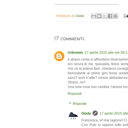
Pubblicato da
Giada
17 commenti:
Unknown
17 aprile 2015 alle ore 09:1
è strano come si affrontano diversament
ero sicura di me, spavalda, felice se
che ce la potevo fare: chiedevo consigl
Nonostante al primo giro fosse andat
sano? avrò il latte? cresce abbastanza?
Strano, no?
Una sola cosa non cambia: l'amore incon
Rispondi
Risposte
Giada
17 aprile 2015 all
Francesca, sì! Hai ragione! Ci
Con Puki io sapevo tutto sulla