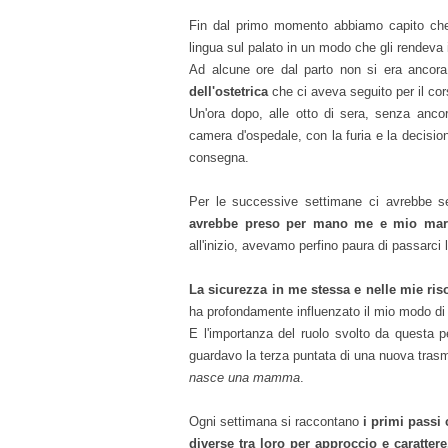
Fin dal primo momento abbiamo capito che 
lingua sul palato in un modo che gli rendeva
Ad alcune ore dal parto non si era ancora
dell'ostetrica
che ci aveva seguito per il cor
Un'ora dopo, alle otto di sera, senza anco
camera d'ospedale, con la furia e la decisione
consegna.
Per le successive settimane ci avrebbe seg
avrebbe preso per mano me e mio marit
all'inizio, avevamo perfino paura di passarci 
La sicurezza in me stessa e nelle mie ri
ha profondamente influenzato il mio modo d
E l'importanza del ruolo svolto da questa 
guardavo la terza puntata di una nuova tras
nasce una mamma
.
Ogni settimana si raccontano
i primi passi 
diverse tra loro per approccio e caratter