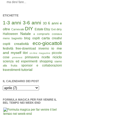
ma devi fare...
ETICHETTE
1-3 anni
3-6 anni
6 anni e
3D
DIY
oltre
Estate
Etsy
Carnevale
Get dirty
Natale
Halloween
a comprarlo costava
carta
blog ospiti
creativi
meno
bagnetto
eco-giocattoli
creatività
ospiti
io me
festività
free-download
inverno
and myself
libri
piccole
on-line magazine
riciclo
cose
primavera
ricette
pinterest
scienza ed esperimenti
shopping
siamo
sponsor e collaborazioni
alla frutta
tutorial
travestimenti
IL CALENDARIO DEI POST
FORMULA MAGICA PER FAR VENIRE IL
BEL TEMPO NEI WEEK-END