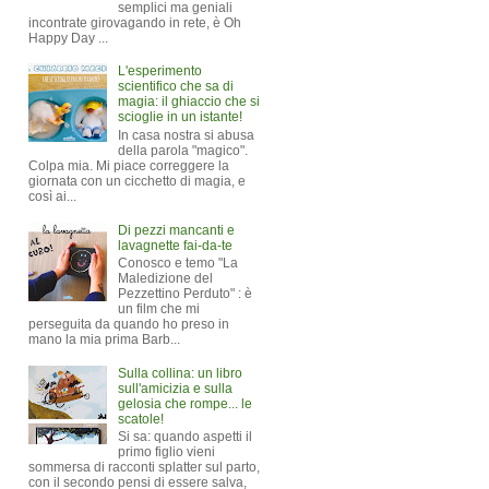
semplici ma geniali
incontrate girovagando in rete, è Oh
Happy Day ...
L'esperimento
scientifico che sa di
magia: il ghiaccio che si
scioglie in un istante!
In casa nostra si abusa
della parola "magico".
Colpa mia. Mi piace correggere la
giornata con un cicchetto di magia, e
così ai...
Di pezzi mancanti e
lavagnette fai-da-te
Conosco e temo "La
Maledizione del
Pezzettino Perduto" : è
un film che mi
perseguita da quando ho preso in
mano la mia prima Barb...
Sulla collina: un libro
sull'amicizia e sulla
gelosia che rompe... le
scatole!
Si sa: quando aspetti il
primo figlio vieni
sommersa di racconti splatter sul parto,
con il secondo pensi di essere salva,