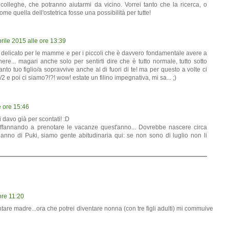
colleghe, che potranno aiutarmi da vicino. Vorrei tanto che la ricerca, o
come quella dell'ostetrica fosse una possibilità per tutte!
rile 2015 alle ore 13:39
 delicato per le mamme e per i piccoli che è davvero fondamentale avere a
ere... magari anche solo per sentirti dire che è tutto normale, tutto sotto
 tanto tuo figlio/a sopravvive anche al di fuori di te! ma per questo a volte ci
 e poi ci siamo?!?! wow! estate un filino impegnativa, mi sa... ;)
e ore 15:46
 davo già per scontati! :D
ffannando a prenotare le vacanze quest'anno... Dovrebbe nascere circa
eanno di Puki, siamo gente abitudinaria qui: se non sono di luglio non li
ore 11:20
tare madre...ora che potrei diventare nonna (con tre figli adulti) mi commuive