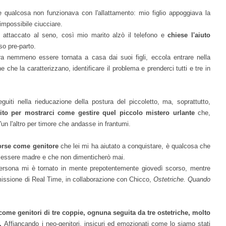
qualcosa non funzionava con l'allattamento: mio figlio appoggiava la
 impossibile ciucciare.
 attaccato al seno, così mio marito alzò il telefono e
chiese l'aiuto
so pre-parto.
ra nemmeno essere tornata a casa dai suoi figli, eccola entrare nella
 che la caratterizzano, identificare il problema e prenderci tutti e tre in
uiti nella rieducazione della postura del piccoletto, ma, soprattutto,
o per mostrarci come gestire quel piccolo mistero urlante
che,
l'un l'altro per timore che andasse in frantumi.
sorse come genitore
che lei mi ha aiutato a conquistare, è qualcosa che
i essere madre e che non dimenticherò mai.
persona mi è tornato in mente prepotentemente giovedì scorso, mentre
missione di Real Time, in collaborazione con Chicco,
Ostetriche. Quando
come genitori di tre coppie, ognuna seguita da tre ostetriche, molto
e.
Affiancando i neo-genitori, insicuri ed emozionati come lo siamo stati