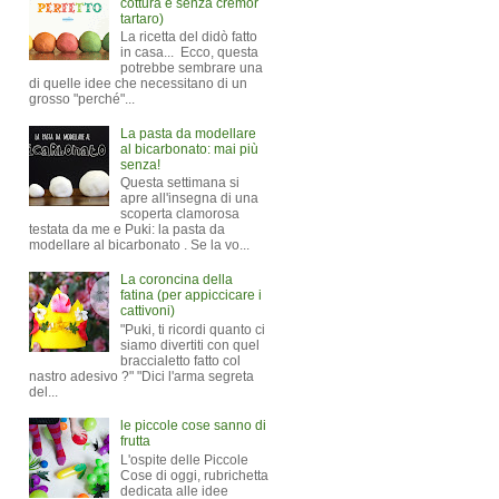
cottura e senza cremor
tartaro)
La ricetta del didò fatto
in casa... Ecco, questa
potrebbe sembrare una
di quelle idee che necessitano di un
grosso "perché"...
La pasta da modellare
al bicarbonato: mai più
senza!
Questa settimana si
apre all'insegna di una
scoperta clamorosa
testata da me e Puki: la pasta da
modellare al bicarbonato . Se la vo...
La coroncina della
fatina (per appiccicare i
cattivoni)
"Puki, ti ricordi quanto ci
siamo divertiti con quel
braccialetto fatto col
nastro adesivo ?" "Dici l'arma segreta
del...
le piccole cose sanno di
frutta
L'ospite delle Piccole
Cose di oggi, rubrichetta
dedicata alle idee