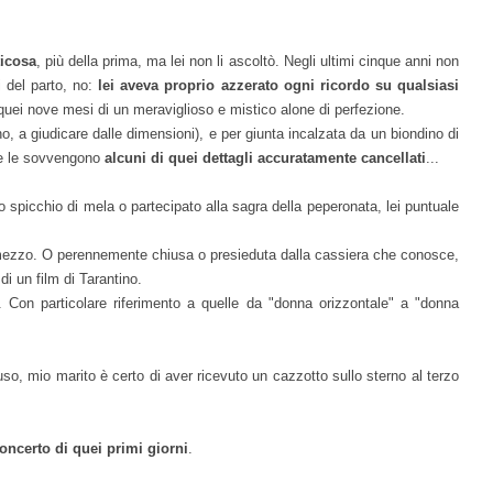
ticosa
, più della prima, ma lei non li ascoltò. Negli ultimi cinque anni non
i del parto, no:
lei aveva proprio azzerato ogni ricordo su qualsiasi
ei nove mesi di un meraviglioso e mistico alone di perfezione.
no, a giudicare dalle dimensioni), e per giunta incalzata da un biondino di
he le sovvengono
alcuni di quei dettagli accuratamente cancellati
...
 spicchio di mela o partecipato alla sagra della peperonata, lei puntuale
i mezzo. O perennemente chiusa o presieduta dalla cassiera che conosce,
di un film di Tarantino.
ni. Con particolare riferimento a quelle da "donna orizzontale" a "donna
so, mio marito è certo di aver ricevuto un cazzotto sullo sterno al terzo
oncerto di quei primi giorni
.