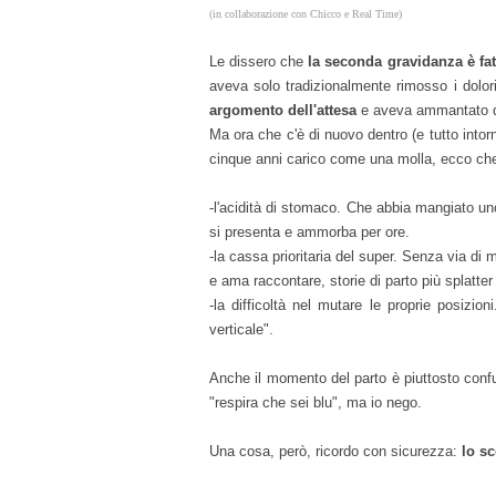
(in collaborazione con Chicco e Real Time)
Le dissero che
la seconda gravidanza è fa
aveva solo tradizionalmente rimosso i dolor
argomento dell'attesa
e aveva ammantato qu
Ma ora che c'è di nuovo dentro (e tutto intor
cinque anni carico come una molla, ecco c
-l'acidità di stomaco. Che abbia mangiato uno
si presenta e ammorba per ore.
-la cassa prioritaria del super. Senza via d
e ama raccontare, storie di parto più splatter 
-la difficoltà nel mutare le proprie posizio
verticale".
Anche il momento del parto è piuttosto confu
"respira che sei blu", ma io nego.
Una cosa, però, ricordo con sicurezza:
lo sc