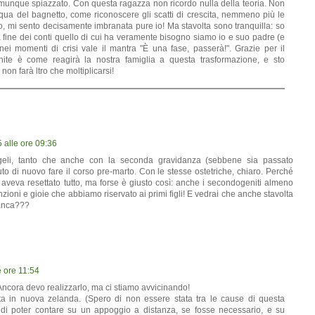
munque spiazzato. Con questa ragazza non ricordo nulla della teoria. Non
cqua del bagnetto, come riconoscere gli scatti di crescita, nemmeno più le
, mi sento decisamente imbranata pure io! Ma stavolta sono tranquilla: so
a fine dei conti quello di cui ha veramente bisogno siamo io e suo padre (e
nei momenti di crisi vale il mantra "È una fase, passerà!". Grazie per il
ite è come reagirà la nostra famiglia a questa trasformazione, e sto
non farà ltro che moltiplicarsi!
 alle ore 09:36
geli, tanto che anche con la seconda gravidanza (sebbene sia passato
uto di nuovo fare il corso pre-marto. Con le stesse ostetriche, chiaro. Perché
veva resettato tutto, ma forse è giusto così: anche i secondogeniti almeno
zioni e gioie che abbiamo riservato ai primi figli! E vedrai che anche stavolta
manca???
e ore 11:54
cora devo realizzarlo, ma ci stiamo avvicinando!
rita in nuova zelanda. (Spero di non essere stata tra le cause di questa
 di poter contare su un appoggio a distanza, se fosse necessario, e su