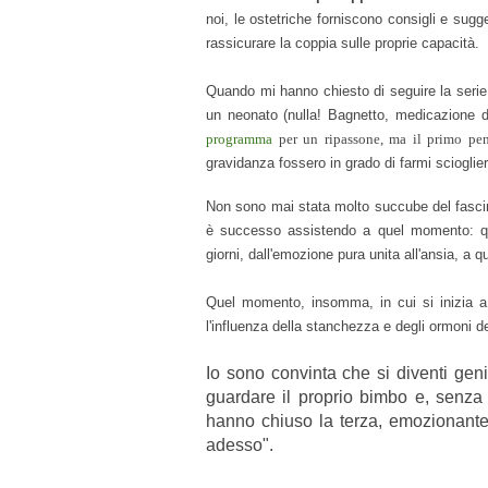
noi, le ostetriche forniscono consigli e sugg
rassicurare la coppia sulle proprie capacità.
Quando mi hanno chiesto di seguire la serie 
un neonato
(nulla! Bagnetto, medicazione
programma
per un ripassone, ma il primo pens
gravidanza fossero in grado di farmi scioglier
Non sono mai stata molto succube del fascin
è successo assistendo a quel momento: quel
giorni, dall'emozione pura unita all'ansia, a 
Quel momento, insomma, in cui si inizia a
l'influenza della stanchezza e degli ormoni d
Io sono convinta che si diventi geni
guardare il proprio bimbo e, senza
hanno chiuso la terza, emozionante p
adesso".