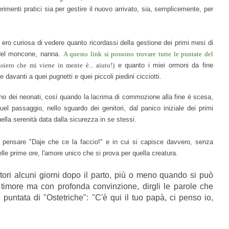
erimenti pratici sia per gestire il nuovo arrivato, sia, semplicemente, per
ero curiosa di vedere quanto ricordassi della gestione dei primi mesi di
 del moncone, nanna.
A questo link si possono trovare tutte le puntate del
iero che mi viene in mente è... aiuto!)
e quanto i miei ormoni da fine
e davanti a quei pugnetti e quei piccoli piedini cicciotti.
o dei neonati, così quando la lacrima di commozione alla fine è scesa,
 passaggio, nello sguardo dei genitori, dal panico iniziale dei primi
quella serenità data dalla sicurezza in se stessi.
 pensare "Daje che ce la faccio!" e in cui si capisce davvero, senza
elle prime ore, l'amore unico che si prova per quella creatura.
tori alcuni giorni dopo il parto, più o meno quando si può
 timore ma con profonda convinzione, dirgli le parole che
untata di "Ostetriche": "C'è qui il tuo papà, ci penso io,