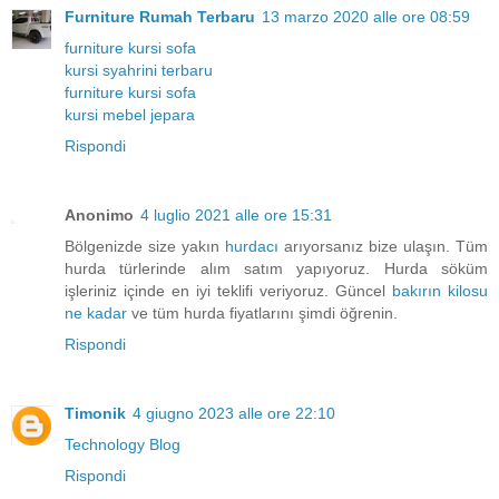
Furniture Rumah Terbaru
13 marzo 2020 alle ore 08:59
furniture kursi sofa
kursi syahrini terbaru
furniture kursi sofa
kursi mebel jepara
Rispondi
Anonimo
4 luglio 2021 alle ore 15:31
Bölgenizde size yakın
hurdacı
arıyorsanız bize ulaşın. Tüm
hurda türlerinde alım satım yapıyoruz. Hurda söküm
işleriniz içinde en iyi teklifi veriyoruz. Güncel
bakırın kilosu
ne kadar
ve tüm hurda fiyatlarını şimdi öğrenin.
Rispondi
Timonik
4 giugno 2023 alle ore 22:10
Technology Blog
Rispondi