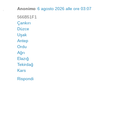
Anonimo
6 agosto 2026 alle ore 03:07
566B51F1
Çankırı
Düzce
Uşak
Antep
Ordu
Ağrı
Elazığ
Tekirdağ
Kars
Rispondi