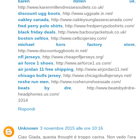
karen millen uk
,
http://www.karenmillendressesoutlets.co.uk/
discount ugg boots
, http://www.uggsale.in.net/
oakley canada
, http://www.oakleysunglassescanada.com/
fred perry polo shirts
, http://www.fredperrypoloshirts.com/
black friday deals
, http://www.barbourjacketsuk.co.uk/
boston celtics
, http://www.celticsjersey.com/
michael kors factory store
,
http://www.discountuggboots.in.net/
nfl jerseys
, http://www.cheapnfljerseys.org/
air force 1 shoes
, http://www.airforce1.us.com/
air jordan 11 free shipping
, http://www.airjordan11.net/
chicago bulls jersey
, http://www.chicagobullsjerseys.net/
roshe run men
, http://www.rosherunshoessale.com/
beats by dre
, http://www.beatsbydrdre-
headphones.us.com/
1014
Rispondi
Unknown
3 novembre 2015 alle ore 10:16
Ciao Giada, questa thought è troppo carina. Non vedo l'ora