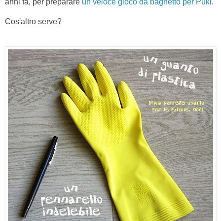
anni fa, per preparare
un veloce gioco da bagnetto per Puki
.
Cos'altro serve?