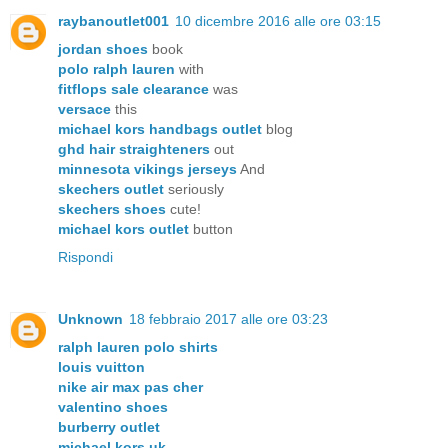
raybanoutlet001
10 dicembre 2016 alle ore 03:15
jordan shoes
book
polo ralph lauren
with
fitflops sale clearance
was
versace
this
michael kors handbags outlet
blog
ghd hair straighteners
out
minnesota vikings jerseys
And
skechers outlet
seriously
skechers shoes
cute!
michael kors outlet
button
Rispondi
Unknown
18 febbraio 2017 alle ore 03:23
ralph lauren polo shirts
louis vuitton
nike air max pas cher
valentino shoes
burberry outlet
michael kors uk