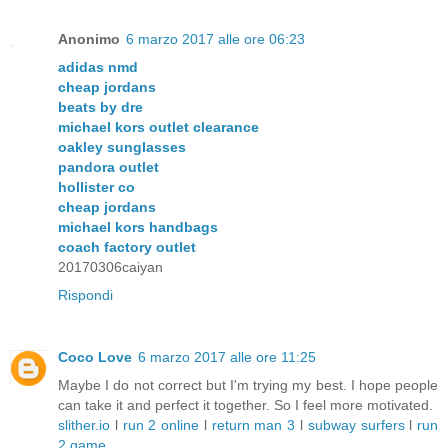
Anonimo
6 marzo 2017 alle ore 06:23
adidas nmd
cheap jordans
beats by dre
michael kors outlet clearance
oakley sunglasses
pandora outlet
hollister co
cheap jordans
michael kors handbags
coach factory outlet
20170306caiyan
Rispondi
Coco Love
6 marzo 2017 alle ore 11:25
Maybe I do not correct but I'm trying my best. I hope people
can take it and perfect it together. So I feel more motivated.
slither.io
l
run 2 online
l
return man 3
l
subway surfers
l
run
2 game