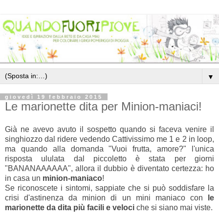
▼
giovedì 19 febbraio 2015
Le marionette dita per Minion-maniaci!
Già ne avevo avuto il sospetto quando si faceva venire il
singhiozzo dal ridere vedendo Cattivissimo me 1 e 2 in loop,
ma quando alla domanda "Vuoi frutta, amore?" l'unica
risposta ululata dal piccoletto è stata per giorni
"BANANAAAAAA", allora il dubbio è diventato certezza: ho
in casa un
minion-maniaco
!
Se riconoscete i sintomi, sappiate che si può soddisfare la
crisi d'astinenza da minion di un mini maniaco con
le
marionette da dita più facili e veloci
che si siano mai viste.