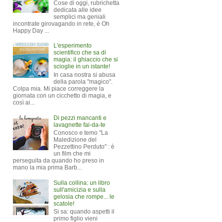
Cose di oggi, rubrichetta
dedicata alle idee
semplici ma geniali
incontrate girovagando in rete, è Oh
Happy Day ...
L'esperimento
scientifico che sa di
magia: il ghiaccio che si
scioglie in un istante!
In casa nostra si abusa
della parola "magico".
Colpa mia. Mi piace correggere la
giornata con un cicchetto di magia, e
così ai...
Di pezzi mancanti e
lavagnette fai-da-te
Conosco e temo "La
Maledizione del
Pezzettino Perduto" : è
un film che mi
perseguita da quando ho preso in
mano la mia prima Barb...
Sulla collina: un libro
sull'amicizia e sulla
gelosia che rompe... le
scatole!
Si sa: quando aspetti il
primo figlio vieni