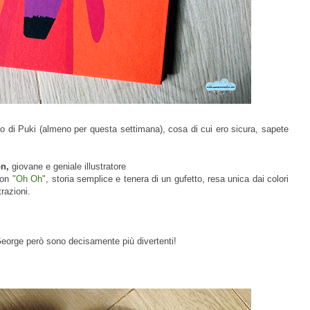
rito di Puki (almeno per questa settimana), cosa di cui ero sicura, sapete
on,
giovane e geniale illustratore
con
"Oh Oh"
,
storia semplice e tenera di un gufetto, resa unica dai colori
razioni.
George però sono decisamente più divertenti!