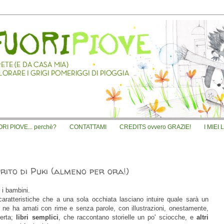
I PIOVE... perchè?
CONTATTAMI
CREDITS ovvero GRAZIE!
I MIEI 
erito di Puki (almeno per ora!)
 i bambini.
caratteristiche che a una sola occhiata lasciano intuire quale sarà un
 ne ha amati con rime e senza parole, con illustrazioni, onestamente,
perta;
l
ibri semplici
, che raccontano storielle un po' sciocche, e
altri