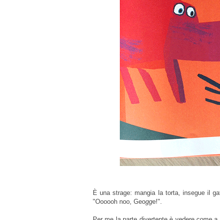
È una strage: mangia la torta, insegue il ga
"Oooooh noo, Geo
gg
e!".
Per me la parte divertente è vedere come a t