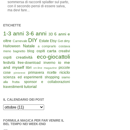
sommersa di racconti splatter sul parto,
con il secondo pensi di essere salva,
ma devi fare...
ETICHETTE
1-3 anni
3-6 anni
6 anni e
3D
DIY
oltre
Estate
Etsy
Carnevale
Get dirty
Natale
Halloween
a comprarlo costava
carta
blog ospiti
creativi
meno
bagnetto
eco-giocattoli
creatività
ospiti
io me
festività
free-download
inverno
and myself
libri
piccole
on-line magazine
riciclo
cose
primavera
ricette
pinterest
scienza ed esperimenti
shopping
siamo
sponsor e collaborazioni
alla frutta
tutorial
travestimenti
IL CALENDARIO DEI POST
FORMULA MAGICA PER FAR VENIRE IL
BEL TEMPO NEI WEEK-END