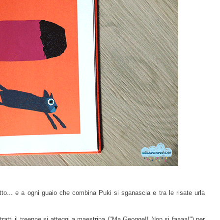
tto... e a ogni guaio che combina Puki si sganascia e tra le risate urla
ratti il treenne si atteggi a maestrina ("Ma Geogge!! Non si faaaa!") per