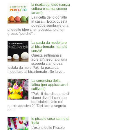
la ricetta del didò (senza
cottura e senza cremor
tartaro)
La ricetta del didò fatto
in casa... Ecco, questa
potrebbe sembrare una
di quelle idee che necessitano di un
grosso "perché"...
La pasta da modellare
al bicarbonato: mai più
senza!
Questa settimana si
apre all'insegna di una
scoperta clamorosa
testata da me e Puki: la pasta da
modellare al bicarbonato . Se la vo...
La coroncina della
fatina (per appiccicare i
cattivoni)
"Puki, ti ricordi quanto ci
siamo divertiti con quel
braccialetto fatto col
nastro adesivo ?" "Dici l'arma segreta
del...
le piccole cose sanno di
frutta
L'ospite delle Piccole