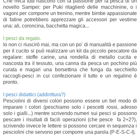
Che mica tutti nascono con la passione per la pesca di un
novello Sampei: per Puki ritaglierò delle macchinine, o i
vagoni per comporre un trenino, mentre bimbe appassionate
di fatine potrebbero apprezzare gli accessori per vestirne
una: ali, coroncina, bacchetta magica...
I pesci da regalo.
Io non ci riuscirò mai, ma con un po' di manualità e passione
per il cucito si può realizzare un kit da piccolo pescatore da
regalare: stoffe carine, una rondella di metallo cucita e
nascosta tra il tessuto, una canna da pesca un pochino più
curata e magari una borsettina che funga da secchiello
raccogli-pesci in cui confezionare il tutto e un regalino è
pronto.
I pesci didattici (addirittura?)
Pesciolini di diversi colori possono essere un bel modo di
imparare i colori (peschiamo solo i pescetti rossi, adesso
solo i gialli...) mentre scrivendo numeri sui pesci si possono
pescare i risultati di facili operazioni (che pesce fa 2+2?),
scrivendo invece le lettere si possono cercare in sequenza i
pesciolini che servono per comporre una parola (P-E-S-C-I).