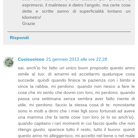
esprimersi, il malinteso è dietro l'angolo, ma certe cose
dette e scritte sanno di superficialità lontano un
kilometro!
Grazie
Rispondi
Cucicucicoo
21 gennaio 2013 alle ore 22:28
sai, anch'io ho fatto un unico buon proposito questo anno
simile al tuo: di amarmi ed accettarmi qualunque cosa
succede. quindi quando finisce la pazienza con i bimbi e
vince la rabbia, mi perdono. quando non riesco a fare le
cose che mi sento che dovrei con loro, mi perdono. quando
passa una settimana senza sembra aver fatto niente di
utile, mi perdono. faccio la stessa cosa di te: nonostante
sono in molti a dirmi che i miei figli sono fortunati ad avere
una mamma che fa tante cose con loro (e lo so anch'io),
quando capitano i rari momenti in cui faccio quello che non
ritengo giusto, sparisce tutto il resto, tutto il buono. quindi
questo anno mi alleggerisco, mi accetto nel bene o nel male