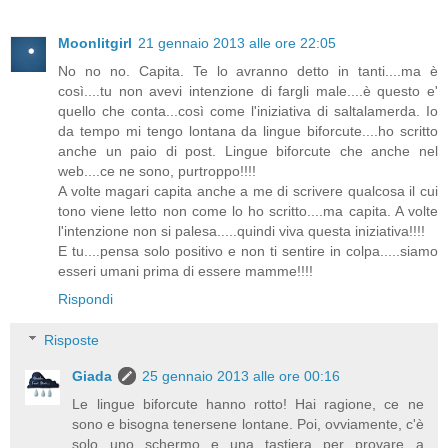
Moonlitgirl
21 gennaio 2013 alle ore 22:05
No no no. Capita. Te lo avranno detto in tanti....ma è
così....tu non avevi intenzione di fargli male....è questo e'
quello che conta...così come l'iniziativa di saltalamerda. Io
da tempo mi tengo lontana da lingue biforcute....ho scritto
anche un paio di post. Lingue biforcute che anche nel
web....ce ne sono, purtroppo!!!!
A volte magari capita anche a me di scrivere qualcosa il cui
tono viene letto non come lo ho scritto....ma capita. A volte
l'intenzione non si palesa.....quindi viva questa iniziativa!!!!
E tu....pensa solo positivo e non ti sentire in colpa.....siamo
esseri umani prima di essere mamme!!!!
Rispondi
Risposte
Giada
25 gennaio 2013 alle ore 00:16
Le lingue biforcute hanno rotto! Hai ragione, ce ne
sono e bisogna tenersene lontane. Poi, ovviamente, c'è
solo uno schermo e una tastiera per provare a