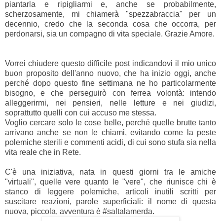
piantarla e ripigliarmi e, anche se probabilmente,
scherzosamente, mi chiamerà "spezzabraccia" per un
decennio, credo che la seconda cosa che occorra, per
perdonarsi, sia un compagno di vita speciale. Grazie Amore.
Vorrei chiudere questo difficile post indicandovi
il mio unico
buon proposito dell'anno nuovo, che ha inizio oggi, anche
perché
dopo questo fine settimana ne ho particolarmente
bisogno
, e che perseguirò con ferrea volontà: intendo
alleggerirmi, nei pensieri, nelle letture e nei giudizi,
soprattutto quelli con cui accuso me stessa.
Voglio cercare solo le cose belle, perché quelle brutte tanto
arrivano anche se non le chiami, evitando come la peste
polemiche sterili e commenti acidi, di cui sono stufa sia nella
vita reale che in Rete.
C'è una iniziativa,
nata in questi giorni tra le amiche
"virtuali", quelle vere quanto le "vere", che riunisce chi è
stanco di leggere polemiche, articoli inutili scritti per
suscitare reazioni, parole superficiali: il nome di questa
nuova, piccola, avventura è
#saltalamerda.