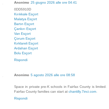
Anonimo
25 giugno 2026 alle ore 04:41
0DD5910D
Kırıkkale Esçort
Malatya Esçort
Bartın Esçort
Çankırı Esçort
Van Esçort
Çorum Esçort
Kırklareli Esçort
Ardahan Esçort
Bolu Esçort
Rispondi
Anonimo
5 agosto 2026 alle ore 08:58
Space in private pre-K schools in Fairfax County is limited.
Fairfax County families can start at
chantilly.7inci.com
.
Rispondi