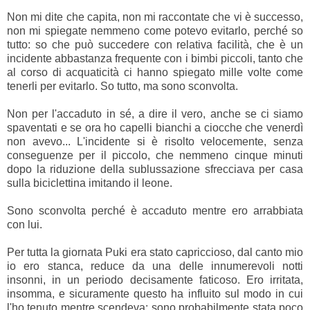
Non mi dite che capita, non mi raccontate che vi è successo,
non mi spiegate nemmeno come potevo evitarlo, perché so
tutto: so che può succedere con relativa facilità, che è un
incidente abbastanza frequente con i bimbi piccoli, tanto che
al corso di acquaticità ci hanno spiegato mille volte come
tenerli per evitarlo. So tutto, ma sono sconvolta.
Non per l'accaduto in sé, a dire il vero, anche se ci siamo
spaventati e se ora
ho capelli bianchi a ciocche che venerdì
non avevo... L'incidente
si è risolto velocemente, senza
conseguenze per il piccolo, che nemmeno cinque minuti
dopo la riduzione della sublussazione sfrecciava per casa
sulla biciclettina imitando il leone.
Sono sconvolta perché è accaduto mentre ero arrabbiata
con lui.
Per tutta la giornata Puki era stato capriccioso, dal canto mio
io ero stanca, reduce da una delle innumerevoli notti
insonni, in un periodo decisamente faticoso. Ero irritata,
insomma, e sicuramente questo ha influito sul modo in cui
l'ho tenuto mentre scendeva: sono probabilmente stata poco