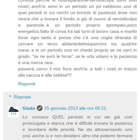
consola..perchè le nostreparanoie-sensidicolpa sono solo
nostri..anch'io sono in un periodo un pò nebbioso..uno di
quei periodi in cui cerchi un briciolo di pazienza dove non
riesce che a trovare il fondo..e giù di nuovo di sensidicolpa
e paranoie..è un periodo proprio spompato,poco
energetico,fatto di corsa tra tati turni di lavoro casa e marito
forse ogni tanto..e pensa che c'è una voglia sfrenata di
cercare un terzo abitantedelmiopancino tra qualche
mese..e in un periodo cosi mi chiedo proprio se ne sarò in
grado.."se ne avrò le forze"..se le urla volano e la pazienza
è una merce rara..
passerà..cerco il mio fiore anch'io..a tutti i costi..in mezzo
alla caccca e alla nebbia!!!!
Rispondi
Risposte
Giada
25 gennaio 2013 alle ore 00:21
Lo conosco QUEL periodo in cui sei già così
prosciugata e stanca che è difficile trovare la pazienza
e ricordarsi delle priorità. Ne sto attraversando uno
così anche io e non desidero altro che potermi fermare