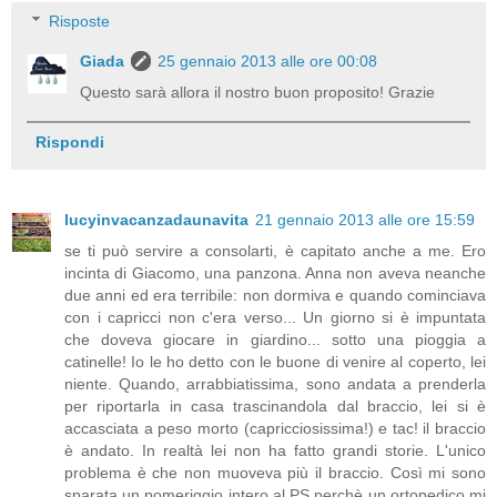
Risposte
Giada
25 gennaio 2013 alle ore 00:08
Questo sarà allora il nostro buon proposito! Grazie
Rispondi
lucyinvacanzadaunavita
21 gennaio 2013 alle ore 15:59
se ti può servire a consolarti, è capitato anche a me. Ero
incinta di Giacomo, una panzona. Anna non aveva neanche
due anni ed era terribile: non dormiva e quando cominciava
con i capricci non c'era verso... Un giorno si è impuntata
che doveva giocare in giardino... sotto una pioggia a
catinelle! Io le ho detto con le buone di venire al coperto, lei
niente. Quando, arrabbiatissima, sono andata a prenderla
per riportarla in casa trascinandola dal braccio, lei si è
accasciata a peso morto (capricciosissima!) e tac! il braccio
è andato. In realtà lei non ha fatto grandi storie. L'unico
problema è che non muoveva più il braccio. Così mi sono
sparata un pomeriggio intero al PS perchè un ortopedico mi