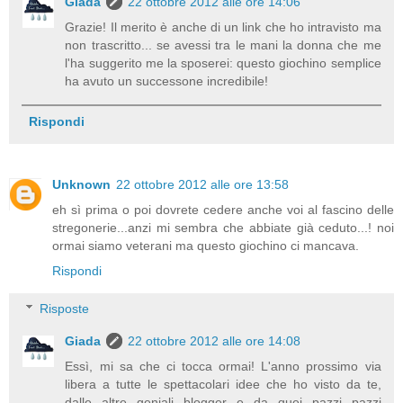
Giada
22 ottobre 2012 alle ore 14:06
Grazie! Il merito è anche di un link che ho intravisto ma
non trascritto... se avessi tra le mani la donna che me
l'ha suggerito me la sposerei: questo giochino semplice
ha avuto un successone incredibile!
Rispondi
Unknown
22 ottobre 2012 alle ore 13:58
eh sì prima o poi dovrete cedere anche voi al fascino delle
stregonerie...anzi mi sembra che abbiate già ceduto...! noi
ormai siamo veterani ma questo giochino ci mancava.
Rispondi
Risposte
Giada
22 ottobre 2012 alle ore 14:08
Essì, mi sa che ci tocca ormai! L'anno prossimo via
libera a tutte le spettacolari idee che ho visto da te,
dalle altre geniali blogger e da quei pazzi pazzi