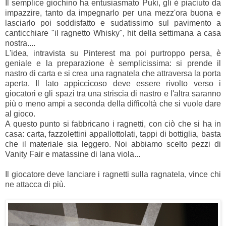
Il semplice giochino ha entusiasmato Puki, gli è piaciuto da
impazzire, tanto da impegnarlo per una mezz'ora buona e
lasciarlo poi soddisfatto e sudatissimo sul pavimento a
canticchiare "il ragnetto Whisky", hit della settimana a casa
nostra....
L'idea, intravista su Pinterest ma poi purtroppo persa, è
geniale e la preparazione è semplicissima: si prende il
nastro di carta e si crea una ragnatela che attraversa la porta
aperta. Il lato appiccicoso deve essere rivolto verso i
giocatori e gli spazi tra una striscia di nastro e l'altra saranno
più o meno ampi a seconda della difficoltà che si vuole dare
al gioco.
A questo punto si fabbricano i ragnetti, con ciò che si ha in
casa: carta, fazzolettini appallottolati, tappi di bottiglia, basta
che il materiale sia leggero. Noi abbiamo scelto pezzi di
Vanity Fair e matassine di lana viola...
Il giocatore deve lanciare i ragnetti sulla ragnatela, vince chi
ne attacca di più.