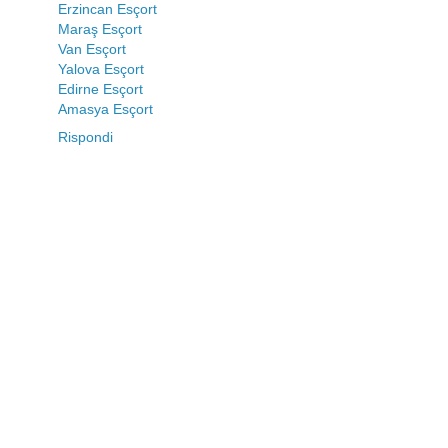
Erzincan Esçort
Maraş Esçort
Van Esçort
Yalova Esçort
Edirne Esçort
Amasya Esçort
Rispondi