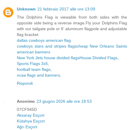
Unknown
21 febbraio 2017 alle ore 13:09
The Dolphins Flag is viewable from both sides with the
opposite side being a reverse image.Fly your Dolphins Flag
with our tailgate pole or 6' aluminum flagpole and adjustable
flag bracket.
dallas cowboys american flag
cowboys stars and stripes flags
cheap New Orleans Saints
american banners
New York Jets house divided flags
House Divided Flags
,
Sports Flags 3x5
,
football team flags
,
ncaa flags and banners
,
Rispondi
Anonimo
23 giugno 2026 alle ore 18:53
07CF945D
Aksaray Esçort
Kütahya Esçort
Ağrı Esçort