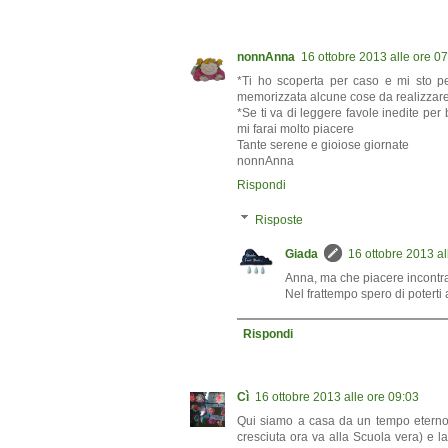
nonnAnna
16 ottobre 2013 alle ore 0
*Ti ho scoperta per caso e mi sto pe
memorizzata alcune cose da realizzare co
*Se ti va di leggere favole inedite per
mi farai molto piacere
Tante serene e gioiose giornate
nonnAnna
Rispondi
Risposte
Giada
16 ottobre 2013 al
Anna, ma che piacere incontrar
Nel frattempo spero di poterti 
Rispondi
Cì
16 ottobre 2013 alle ore 09:03
Qui siamo a casa da un tempo eterno pe
cresciuta ora va alla Scuola vera) e l