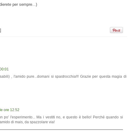
odierete per sempre...)
 00:01
sabili) , l'amido pure...domani si spastrocchia!!! Grazie per questa magia di
le ore 12:52
un po' l'esperimento... Ma i vestiti no, e questo è bello! Perché quando si
e amido di mais, da spazzolare via!