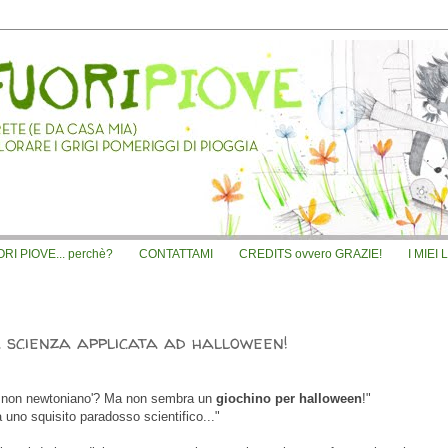
I PIOVE... perchè?
CONTATTAMI
CREDITS ovvero GRAZIE!
I MIEI 
a scienza applicata ad halloween!
uido non newtoniano'? Ma non sembra un
giochino per halloween
!"
uno squisito paradosso scientifico..."