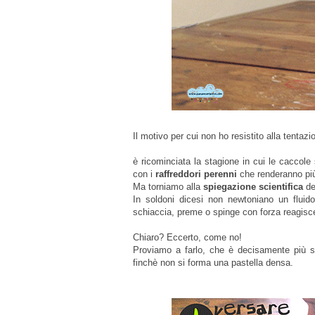
Il motivo per cui non ho resistito alla tentazi
è ricominciata la stagione in cui le caccole
con i
raffreddori perenni
che renderanno più 
Ma torniamo alla
spiegazione scientifica
de
In soldoni dicesi non newtoniano
un fluido
schiaccia, preme o spinge
con forza
reagisc
Chiaro? Eccerto, come no!
Proviamo a farlo, che è decisamente più 
finchè non si forma una pastella densa.