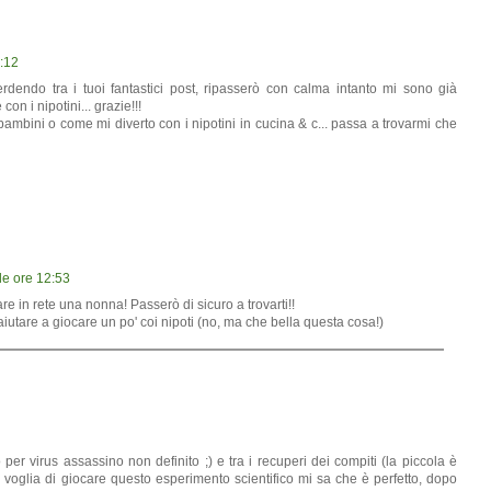
7:12
rdendo tra i tuoi fantastici post, ripasserò con calma intanto mi sono già
n i nipotini... grazie!!!
 bambini o come mi diverto con i nipotini in cucina & c... passa a trovarmi che
le ore 12:53
e in rete una nonna! Passerò di sicuro a trovarti!!
aiutare a giocare un po' coi nipoti (no, ma che bella questa cosa!)
r virus assassino non definito ;) e tra i recuperi dei compiti (la piccola è
a voglia di giocare questo esperimento scientifico mi sa che è perfetto, dopo