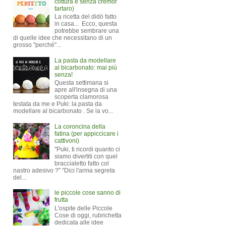
cottura e senza cremor
tartaro)
La ricetta del didò fatto
in casa... Ecco, questa
potrebbe sembrare una
di quelle idee che necessitano di un
grosso "perché"...
La pasta da modellare
al bicarbonato: mai più
senza!
Questa settimana si
apre all'insegna di una
scoperta clamorosa
testata da me e Puki: la pasta da
modellare al bicarbonato . Se la vo...
La coroncina della
fatina (per appiccicare i
cattivoni)
"Puki, ti ricordi quanto ci
siamo divertiti con quel
braccialetto fatto col
nastro adesivo ?" "Dici l'arma segreta
del...
le piccole cose sanno di
frutta
L'ospite delle Piccole
Cose di oggi, rubrichetta
dedicata alle idee