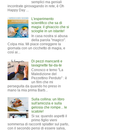
semplici ma geniali
incontrate girovagando in rete, è Oh
Happy Day ...
L'esperimento
scientifico che sa di
magia: il ghiaccio che si
scioglie in un istante!
In casa nostra si abusa
della parola "magico".
Colpa mia. Mi piace correggere la
giornata con un cicchetto di magia, e
così ai...
Di pezzi mancanti e
lavagnette fai-da-te
Conosco e temo "La
Maledizione del
Pezzettino Perduto" : è
un film che mi
perseguita da quando ho preso in
mano la mia prima Barb...
Sulla collina: un libro
sull'amicizia e sulla
gelosia che rompe... le
scatole!
Si sa: quando aspetti il
primo figlio vieni
sommersa di racconti splatter sul parto,
con il secondo pensi di essere salva,