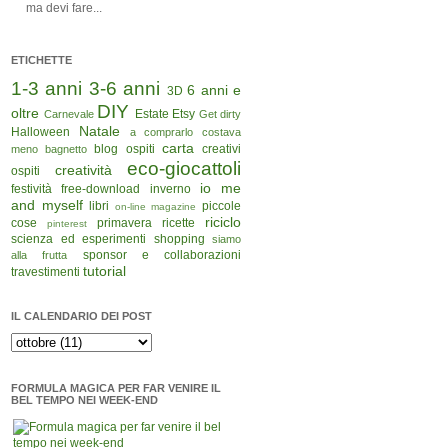
ma devi fare...
ETICHETTE
1-3 anni
3-6 anni
6 anni e
3D
DIY
oltre
Estate
Etsy
Carnevale
Get dirty
Natale
Halloween
a comprarlo costava
carta
blog ospiti
creativi
meno
bagnetto
eco-giocattoli
creatività
ospiti
io me
festività
free-download
inverno
and myself
libri
piccole
on-line magazine
riciclo
cose
primavera
ricette
pinterest
scienza ed esperimenti
shopping
siamo
sponsor e collaborazioni
alla frutta
tutorial
travestimenti
IL CALENDARIO DEI POST
FORMULA MAGICA PER FAR VENIRE IL
BEL TEMPO NEI WEEK-END