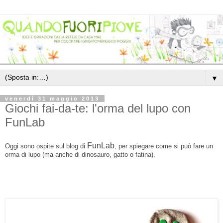
▼
venerdì 31 maggio 2013
Giochi fai-da-te: l'orma del lupo con
FunLab
FunLab
Oggi sono ospite sul
blog di
,
per spiegare come si può fare un
orma di lupo (ma anche di dinosauro, gatto o fatina).