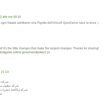
 alle ore 00:10
 ogni Natale adottiamo una Pigotta dell'Unicef! Quest'anno sara' la terza :)
st! It’s the little changes that make the largest changes. Thanks for sharing!
destgame.online
governorofpoker2.co
 21:13
شركة ت
شركة تنظيف منا
شركة مكافحة حشرات ب
شر