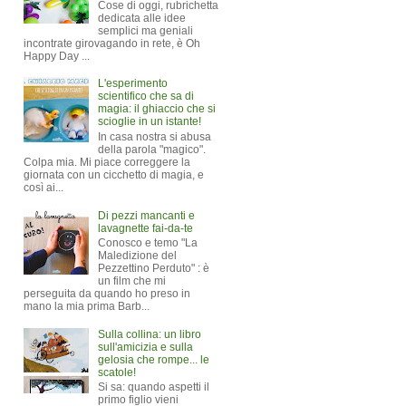
Cose di oggi, rubrichetta
dedicata alle idee
semplici ma geniali
incontrate girovagando in rete, è Oh
Happy Day ...
L'esperimento
scientifico che sa di
magia: il ghiaccio che si
scioglie in un istante!
In casa nostra si abusa
della parola "magico".
Colpa mia. Mi piace correggere la
giornata con un cicchetto di magia, e
così ai...
Di pezzi mancanti e
lavagnette fai-da-te
Conosco e temo "La
Maledizione del
Pezzettino Perduto" : è
un film che mi
perseguita da quando ho preso in
mano la mia prima Barb...
Sulla collina: un libro
sull'amicizia e sulla
gelosia che rompe... le
scatole!
Si sa: quando aspetti il
primo figlio vieni