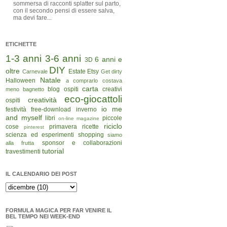
sommersa di racconti splatter sul parto,
con il secondo pensi di essere salva,
ma devi fare...
ETICHETTE
1-3 anni
3-6 anni
6 anni e
3D
DIY
oltre
Estate
Etsy
Carnevale
Get dirty
Natale
Halloween
a comprarlo costava
carta
blog ospiti
creativi
meno
bagnetto
eco-giocattoli
creatività
ospiti
io me
festività
free-download
inverno
and myself
libri
piccole
on-line magazine
riciclo
cose
primavera
ricette
pinterest
scienza ed esperimenti
shopping
siamo
sponsor e collaborazioni
alla frutta
tutorial
travestimenti
IL CALENDARIO DEI POST
FORMULA MAGICA PER FAR VENIRE IL
BEL TEMPO NEI WEEK-END