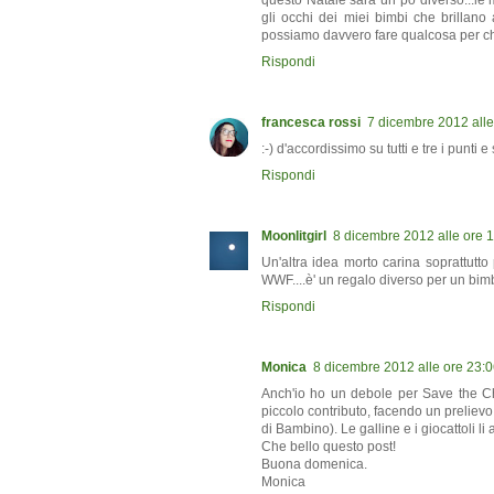
questo Natale sarà un pò diverso...le 
gli occhi dei miei bimbi che brillano 
possiamo davvero fare qualcosa per ch
Rispondi
francesca rossi
7 dicembre 2012 alle
:-) d'accordissimo su tutti e tre i punti e s
Rispondi
Moonlitgirl
8 dicembre 2012 alle ore 
Un'altra idea morto carina soprattutto 
WWF....è' un regalo diverso per un bim
Rispondi
Monica
8 dicembre 2012 alle ore 23:
Anch'io ho un debole per Save the C
piccolo contributo, facendo un preliev
di Bambino). Le galline e i giocattoli li
Che bello questo post!
Buona domenica.
Monica