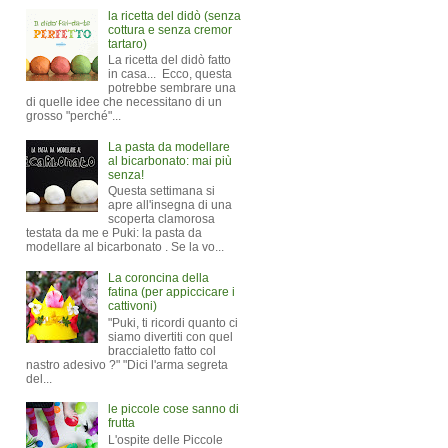
la ricetta del didò (senza
cottura e senza cremor
tartaro)
La ricetta del didò fatto
in casa... Ecco, questa
potrebbe sembrare una
di quelle idee che necessitano di un
grosso "perché"...
La pasta da modellare
al bicarbonato: mai più
senza!
Questa settimana si
apre all'insegna di una
scoperta clamorosa
testata da me e Puki: la pasta da
modellare al bicarbonato . Se la vo...
La coroncina della
fatina (per appiccicare i
cattivoni)
"Puki, ti ricordi quanto ci
siamo divertiti con quel
braccialetto fatto col
nastro adesivo ?" "Dici l'arma segreta
del...
le piccole cose sanno di
frutta
L'ospite delle Piccole