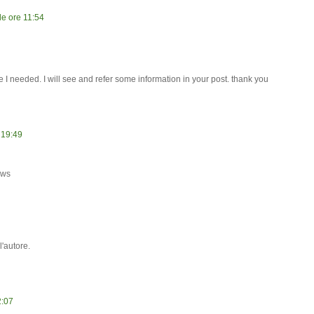
le ore 11:54
e I needed. I will see and refer some information in your post. thank you
 19:49
ews
'autore.
2:07