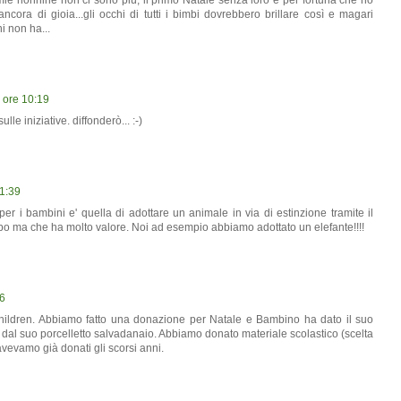
mie nonnine non ci sono più, il primo Natale senza loro e per fortuna che ho
ancora di gioia...gli occhi di tutti i bimbi dovrebbero brillare così e magari
i non ha...
 ore 10:19
ulle iniziative. diffonderò... :-)
11:39
per i bambini e' quella di adottare un animale in via di estinzione tramite il
bo ma che ha molto valore. Noi ad esempio abbiamo adottato un elefante!!!!
06
hildren. Abbiamo fatto una donazione per Natale e Bambino ha dato il suo
o dal suo porcelletto salvadanaio. Abbiamo donato materiale scolastico (scelta
 avevamo già donati gli scorsi anni.