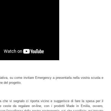
ziativa, su come invitare Emergency a presentarla nella vostra scuola e
ne del progetto.
iva che vi segnalo ci riporta vicino e suggerisce di fare la spesa per il
 ceste da regalare on-line, con i prodotti Made in Emilia, ovvero,
on l'eccellenza della nostra gastronomia, sai che sacrificio: qui trovate