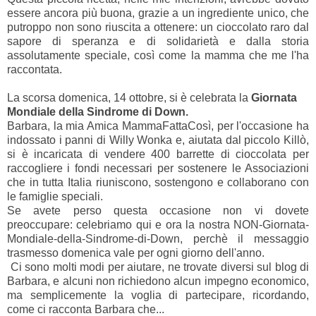
essere ancora più buona, grazie a un ingrediente unico, che
putroppo non sono riuscita a ottenere: un cioccolato raro dal
sapore di speranza e di solidarietà e dalla storia
assolutamente speciale, così come la mamma che me l'ha
raccontata.
La scorsa domenica, 14 ottobre, si è celebrata la
Giornata
Mondiale della Sindrome di Down.
Barbara, la mia Amica
MammaFattaCosì
, per l'occasione ha
indossato i panni di Willy Wonka e, aiutata dal piccolo Killò,
si è incaricata di vendere 400 barrette di cioccolata per
raccogliere i fondi necessari per sostenere le Associazioni
che in tutta Italia riuniscono, sostengono e collaborano con
le famiglie speciali.
Se avete perso questa occasione non vi dovete
preoccupare: celebriamo qui e ora la nostra NON-Giornata-
Mondiale-della-Sindrome-di-Down, perchè il messaggio
trasmesso domenica vale per ogni giorno dell'anno.
Ci sono molti modi per aiutare, ne trovate diversi sul blog di
Barbara, e alcuni non richiedono alcun impegno economico,
ma semplicemente la voglia di partecipare, ricordando,
come ci racconta Barbara che...