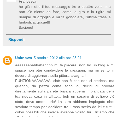
Francesca
ho già riletto il tuo messaggio tre o quattro volte, ma
non c'è niente da fare, come lo giro e lo rigiro mi
riempie di orgoglio e mi fa gongolare, l'ultima frase è
fantastica, grazie!!!
Bacione!
Rispondi
Unknown
5 ottobre 2012 alle ore 23:21
aaaaaaahahhahahhhh mi fa piacere! non ho un blog e mi
spiace non pter condividere le creazioni, ma mi sento in
dovere di aggiornarti sulla pittura lavagna!!
FUNZIONAAAAAAAA, cioè non è che non ci credessi ma
quando, da pazza come sono io, decidi di provare
direttamente sulla parete bianca appena imbiancata della
tua nuova casa in affitto... beh un sospiro di sollievo c'è
stato, devo ammetterlo! La sera abbiamo impiegato ehm
svariato tempo per decidere tra il rosa scelto da lei e tutti i
colori possibili che invece avrebbe voluto lui. Diciamo che