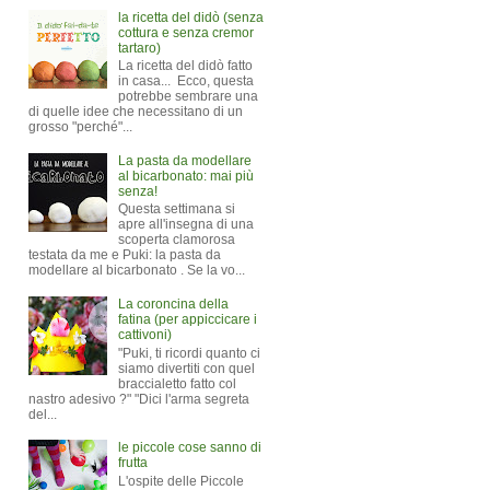
la ricetta del didò (senza
cottura e senza cremor
tartaro)
La ricetta del didò fatto
in casa... Ecco, questa
potrebbe sembrare una
di quelle idee che necessitano di un
grosso "perché"...
La pasta da modellare
al bicarbonato: mai più
senza!
Questa settimana si
apre all'insegna di una
scoperta clamorosa
testata da me e Puki: la pasta da
modellare al bicarbonato . Se la vo...
La coroncina della
fatina (per appiccicare i
cattivoni)
"Puki, ti ricordi quanto ci
siamo divertiti con quel
braccialetto fatto col
nastro adesivo ?" "Dici l'arma segreta
del...
le piccole cose sanno di
frutta
L'ospite delle Piccole