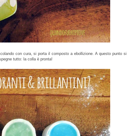
colando con cura, si porta il composto a ebollizione. A questo punto si
pegne tutto: la colla è pronta!