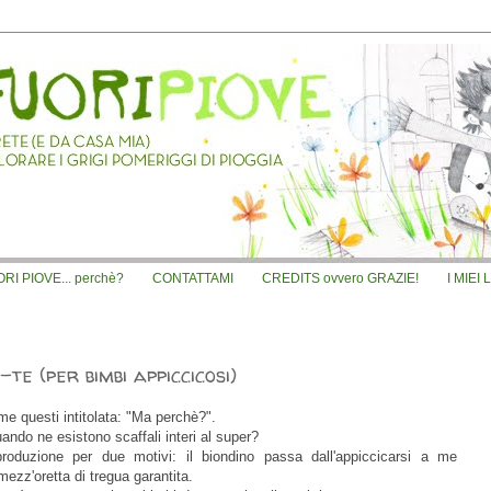
I PIOVE... perchè?
CONTATTAMI
CREDITS ovvero GRAZIE!
I MIEI 
te (per bimbi appiccicosi)
me questi intitolata: "Ma perchè?".
ando ne esistono scaffali interi al super?
produzione per due motivi: il biondino passa dall'appiccicarsi a me
mezz'oretta di tregua garantita
.