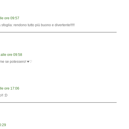
le ore 09:57
 sfoglia: rendono tutto più buono e divertente!!!!!
alle ore 09:58
 me se potessero! ♥♡
le ore 17:06
!! :D
0:29