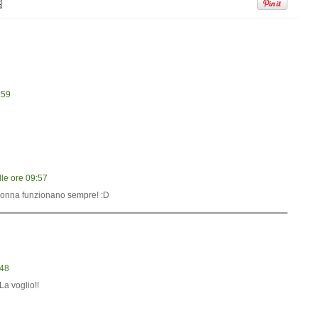
:59
le ore 09:57
a nonna funzionano sempre! :D
:48
 La voglio!!