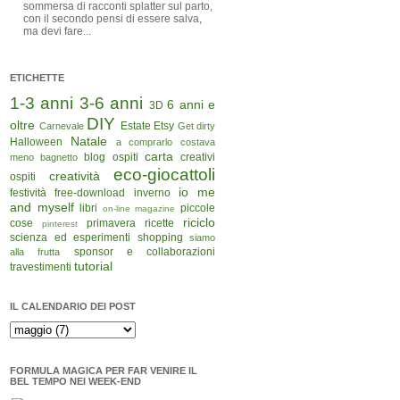
sommersa di racconti splatter sul parto,
con il secondo pensi di essere salva,
ma devi fare...
ETICHETTE
1-3 anni
3-6 anni
6 anni e
3D
DIY
oltre
Estate
Etsy
Carnevale
Get dirty
Natale
Halloween
a comprarlo costava
carta
blog ospiti
creativi
meno
bagnetto
eco-giocattoli
creatività
ospiti
io me
festività
free-download
inverno
and myself
libri
piccole
on-line magazine
riciclo
cose
primavera
ricette
pinterest
scienza ed esperimenti
shopping
siamo
sponsor e collaborazioni
alla frutta
tutorial
travestimenti
IL CALENDARIO DEI POST
FORMULA MAGICA PER FAR VENIRE IL
BEL TEMPO NEI WEEK-END