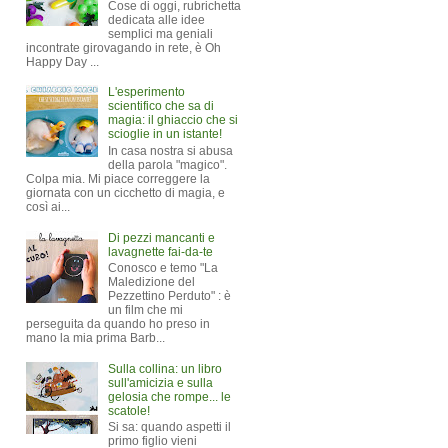
Cose di oggi, rubrichetta
dedicata alle idee
semplici ma geniali
incontrate girovagando in rete, è Oh
Happy Day ...
L'esperimento
scientifico che sa di
magia: il ghiaccio che si
scioglie in un istante!
In casa nostra si abusa
della parola "magico".
Colpa mia. Mi piace correggere la
giornata con un cicchetto di magia, e
così ai...
Di pezzi mancanti e
lavagnette fai-da-te
Conosco e temo "La
Maledizione del
Pezzettino Perduto" : è
un film che mi
perseguita da quando ho preso in
mano la mia prima Barb...
Sulla collina: un libro
sull'amicizia e sulla
gelosia che rompe... le
scatole!
Si sa: quando aspetti il
primo figlio vieni