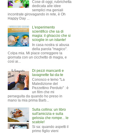
Cose di oggi, rubrichetta
dedicata alle idee
semplici ma geniali
incontrate girovagando in rete, è Oh
Happy Day ...
L'esperimento
scientifico che sa di
magia: il ghiaccio che si
scioglie in un istante!
In casa nostra si abusa
della parola "magico".
Colpa mia. Mi piace correggere la
giornata con un cicchetto di magia, e
così ai...
Di pezzi mancanti e
lavagnette fai-da-te
Conosco e temo "La
Maledizione del
Pezzettino Perduto" : è
un film che mi
perseguita da quando ho preso in
mano la mia prima Barb...
Sulla collina: un libro
sull'amicizia e sulla
gelosia che rompe... le
scatole!
Si sa: quando aspetti il
primo figlio vieni