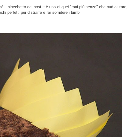
hé il blocchetto dei post-it è uno di quei "mai-più-senza" che può aiutare,
i perfetti per distrarre e far sorridere i bimbi.