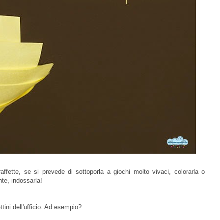
affette, se si prevede di sottoporla a giochi molto vivaci, colorarla o
te, indossarla!
ettini dell'ufficio. Ad esempio?