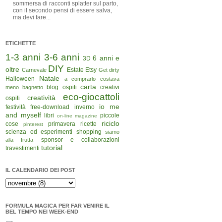
sommersa di racconti splatter sul parto,
con il secondo pensi di essere salva,
ma devi fare...
ETICHETTE
1-3 anni
3-6 anni
6 anni e
3D
DIY
oltre
Estate
Etsy
Carnevale
Get dirty
Natale
Halloween
a comprarlo costava
carta
blog ospiti
creativi
meno
bagnetto
eco-giocattoli
creatività
ospiti
io me
festività
free-download
inverno
and myself
libri
piccole
on-line magazine
riciclo
cose
primavera
ricette
pinterest
scienza ed esperimenti
shopping
siamo
sponsor e collaborazioni
alla frutta
tutorial
travestimenti
IL CALENDARIO DEI POST
FORMULA MAGICA PER FAR VENIRE IL
BEL TEMPO NEI WEEK-END