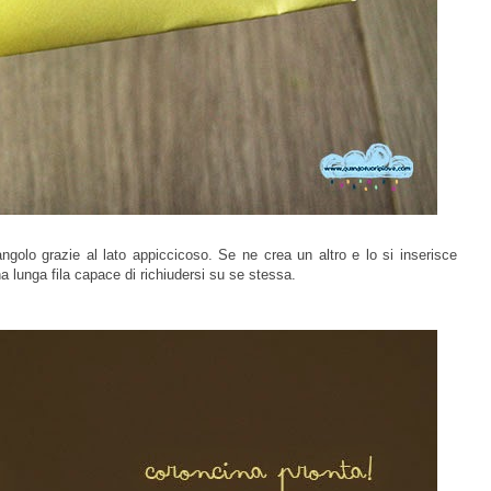
iangolo grazie al lato appiccicoso. Se ne crea un altro e lo si inserisce
na lunga fila capace di richiudersi su se stessa.