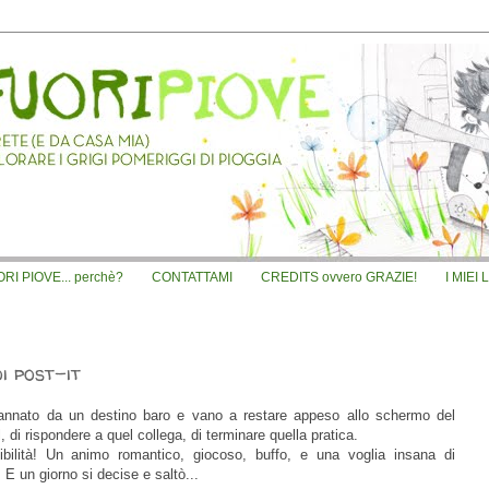
I PIOVE... perchè?
CONTATTAMI
CREDITS ovvero GRAZIE!
I MIEI 
i post-it
dannato da un destino baro e vano a restare appeso allo schermo del
, di rispondere a quel collega, di terminare quella pratica.
bilità! Un animo romantico, giocoso, buffo, e una voglia insana di
. E un giorno si decise e saltò...