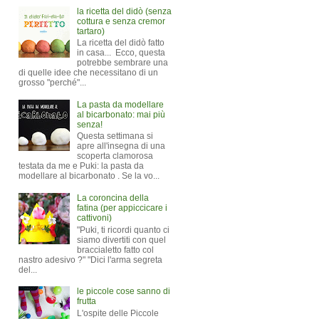
la ricetta del didò (senza
cottura e senza cremor
tartaro)
La ricetta del didò fatto
in casa... Ecco, questa
potrebbe sembrare una
di quelle idee che necessitano di un
grosso "perché"...
La pasta da modellare
al bicarbonato: mai più
senza!
Questa settimana si
apre all'insegna di una
scoperta clamorosa
testata da me e Puki: la pasta da
modellare al bicarbonato . Se la vo...
La coroncina della
fatina (per appiccicare i
cattivoni)
"Puki, ti ricordi quanto ci
siamo divertiti con quel
braccialetto fatto col
nastro adesivo ?" "Dici l'arma segreta
del...
le piccole cose sanno di
frutta
L'ospite delle Piccole