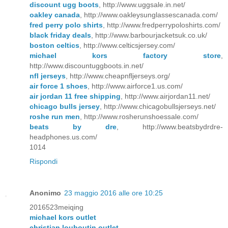
discount ugg boots
, http://www.uggsale.in.net/
oakley canada
, http://www.oakleysunglassescanada.com/
fred perry polo shirts
, http://www.fredperrypoloshirts.com/
black friday deals
, http://www.barbourjacketsuk.co.uk/
boston celtics
, http://www.celticsjersey.com/
michael kors factory store
,
http://www.discountuggboots.in.net/
nfl jerseys
, http://www.cheapnfljerseys.org/
air force 1 shoes
, http://www.airforce1.us.com/
air jordan 11 free shipping
, http://www.airjordan11.net/
chicago bulls jersey
, http://www.chicagobullsjerseys.net/
roshe run men
, http://www.rosherunshoessale.com/
beats by dre
, http://www.beatsbydrdre-
headphones.us.com/
1014
Rispondi
Anonimo
23 maggio 2016 alle ore 10:25
2016523meiqing
michael kors outlet
christian louboutin outlet