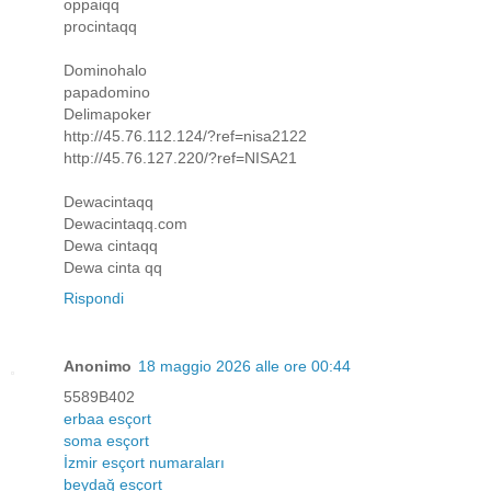
oppaiqq
procintaqq
Dominohalo
papadomino
Delimapoker
http://45.76.112.124/?ref=nisa2122
http://45.76.127.220/?ref=NISA21
Dewacintaqq
Dewacintaqq.com
Dewa cintaqq
Dewa cinta qq
Rispondi
Anonimo
18 maggio 2026 alle ore 00:44
5589B402
erbaa esçort
soma esçort
İzmir esçort numaraları
beydağ esçort