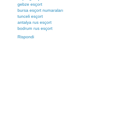
gebze esçort
bursa esçort numaraları
tunceli esçort
antalya rus esçort
bodrum rus esçort
Rispondi