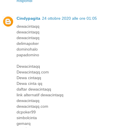
Rispondi
Cindypagita
24 ottobre 2020 alle ore 01:05
dewacintaqq
dewacintaqq
dewacintaqq
delimapoker
dominohalo
papadomino
Dewacintaqq
Dewacintaqq.com
Dewa cintaqq
Dewa cinta qq
daftar dewacintaqq
link alternatif dewacintaqq
dewacintaqq
dewacintaqq.com
dcpoker99
simbolcinta
gemarq