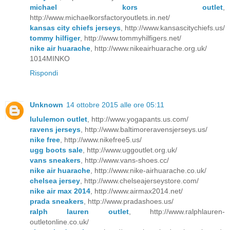
michael kors outlet
,
http://www.michaelkorsfactoryoutlets.in.net/
kansas city chiefs jerseys
, http://www.kansascitychiefs.us/
tommy hilfiger
, http://www.tommyhilfigers.net/
nike air huarache
, http://www.nikeairhuarache.org.uk/
1014MINKO
Rispondi
Unknown
14 ottobre 2015 alle ore 05:11
lululemon outlet
, http://www.yogapants.us.com/
ravens jerseys
, http://www.baltimoreravensjerseys.us/
nike free
, http://www.nikefree5.us/
ugg boots sale
, http://www.uggoutlet.org.uk/
vans sneakers
, http://www.vans-shoes.cc/
nike air huarache
, http://www.nike-airhuarache.co.uk/
chelsea jersey
, http://www.chelseajerseystore.com/
nike air max 2014
, http://www.airmax2014.net/
prada sneakers
, http://www.pradashoes.us/
ralph lauren outlet
, http://www.ralphlauren-
outletonline.co.uk/