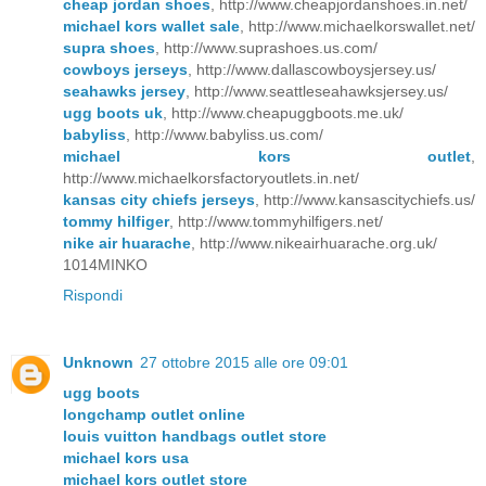
cheap jordan shoes
, http://www.cheapjordanshoes.in.net/
michael kors wallet sale
, http://www.michaelkorswallet.net/
supra shoes
, http://www.suprashoes.us.com/
cowboys jerseys
, http://www.dallascowboysjersey.us/
seahawks jersey
, http://www.seattleseahawksjersey.us/
ugg boots uk
, http://www.cheapuggboots.me.uk/
babyliss
, http://www.babyliss.us.com/
michael kors outlet
,
http://www.michaelkorsfactoryoutlets.in.net/
kansas city chiefs jerseys
, http://www.kansascitychiefs.us/
tommy hilfiger
, http://www.tommyhilfigers.net/
nike air huarache
, http://www.nikeairhuarache.org.uk/
1014MINKO
Rispondi
Unknown
27 ottobre 2015 alle ore 09:01
ugg boots
longchamp outlet online
louis vuitton handbags outlet store
michael kors usa
michael kors outlet store