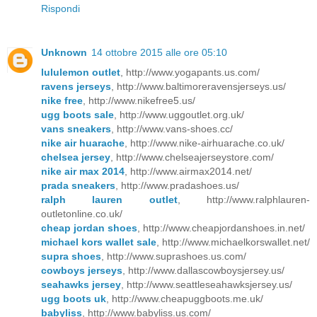
Rispondi
Unknown
14 ottobre 2015 alle ore 05:10
lululemon outlet
, http://www.yogapants.us.com/
ravens jerseys
, http://www.baltimoreravensjerseys.us/
nike free
, http://www.nikefree5.us/
ugg boots sale
, http://www.uggoutlet.org.uk/
vans sneakers
, http://www.vans-shoes.cc/
nike air huarache
, http://www.nike-airhuarache.co.uk/
chelsea jersey
, http://www.chelseajerseystore.com/
nike air max 2014
, http://www.airmax2014.net/
prada sneakers
, http://www.pradashoes.us/
ralph lauren outlet
, http://www.ralphlauren-
outletonline.co.uk/
cheap jordan shoes
, http://www.cheapjordanshoes.in.net/
michael kors wallet sale
, http://www.michaelkorswallet.net/
supra shoes
, http://www.suprashoes.us.com/
cowboys jerseys
, http://www.dallascowboysjersey.us/
seahawks jersey
, http://www.seattleseahawksjersey.us/
ugg boots uk
, http://www.cheapuggboots.me.uk/
babyliss
, http://www.babyliss.us.com/