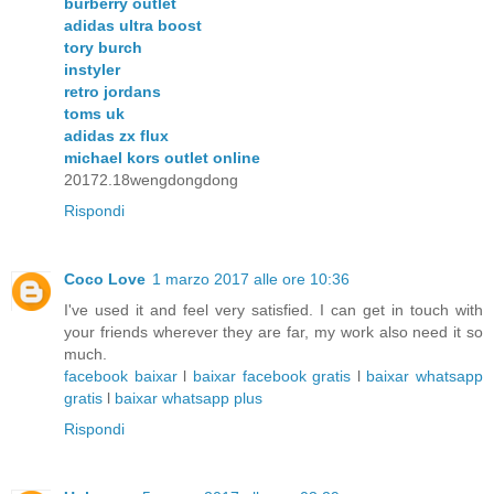
burberry outlet
adidas ultra boost
tory burch
instyler
retro jordans
toms uk
adidas zx flux
michael kors outlet online
20172.18wengdongdong
Rispondi
Coco Love
1 marzo 2017 alle ore 10:36
I've used it and feel very satisfied. I can get in touch with
your friends wherever they are far, my work also need it so
much.
facebook baixar
l
baixar facebook gratis
l
baixar whatsapp
gratis
l
baixar whatsapp plus
Rispondi