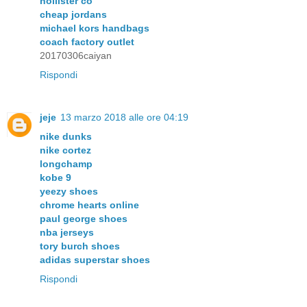
hollister co
cheap jordans
michael kors handbags
coach factory outlet
20170306caiyan
Rispondi
jeje
13 marzo 2018 alle ore 04:19
nike dunks
nike cortez
longchamp
kobe 9
yeezy shoes
chrome hearts online
paul george shoes
nba jerseys
tory burch shoes
adidas superstar shoes
Rispondi