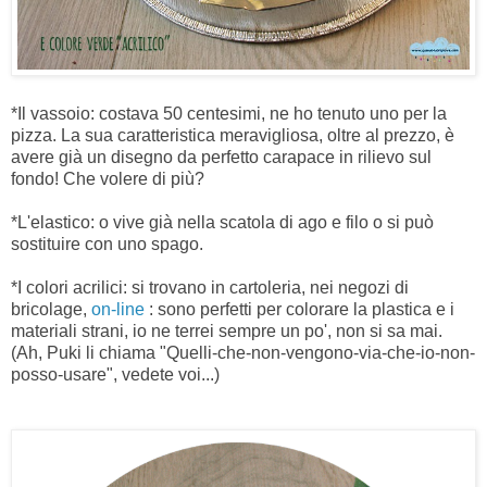
*Il vassoio: costava 50 centesimi, ne ho tenuto uno per la
pizza. La sua caratteristica meravigliosa, oltre al prezzo, è
avere già un disegno da perfetto carapace in rilievo sul
fondo! Che volere di più?
*L'elastico: o vive già nella scatola di ago e filo o si può
sostituire con uno spago.
*I colori acrilici: si trovano in cartoleria, nei negozi di
bricolage,
on-line
: sono perfetti per colorare la plastica e i
materiali strani, io ne terrei sempre un po', non si sa mai.
(Ah, Puki li chiama "Quelli-che-non-vengono-via-che-io-non-
posso-usare", vedete voi...)