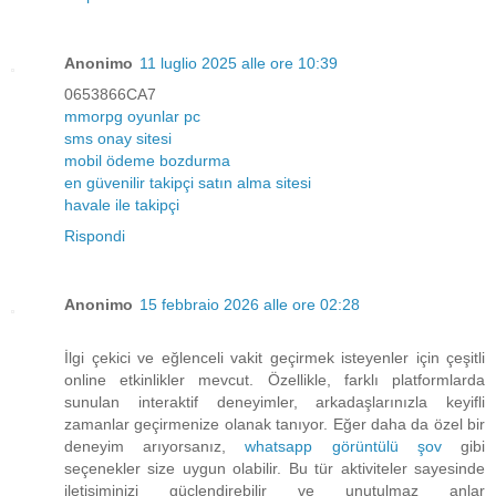
Anonimo
11 luglio 2025 alle ore 10:39
0653866CA7
mmorpg oyunlar pc
sms onay sitesi
mobil ödeme bozdurma
en güvenilir takipçi satın alma sitesi
havale ile takipçi
Rispondi
Anonimo
15 febbraio 2026 alle ore 02:28
İlgi çekici ve eğlenceli vakit geçirmek isteyenler için çeşitli
online etkinlikler mevcut. Özellikle, farklı platformlarda
sunulan interaktif deneyimler, arkadaşlarınızla keyifli
zamanlar geçirmenize olanak tanıyor. Eğer daha da özel bir
deneyim arıyorsanız,
whatsapp görüntülü şov
gibi
seçenekler size uygun olabilir. Bu tür aktiviteler sayesinde
iletişiminizi güçlendirebilir ve unutulmaz anlar