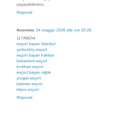
yaşayabilirsiniz.
Rispondi
Anonimo
24 maggio 2026 alle ore 20:26
117A6EA4
esçort bayan İstanbul
çerkezköy esçort
esçort bayan hakkari
buharkent esçort
kırıkhan esçort
esçort bayan niğde
yozgat esçort
batman esçort
kilyos esçort
Rispondi